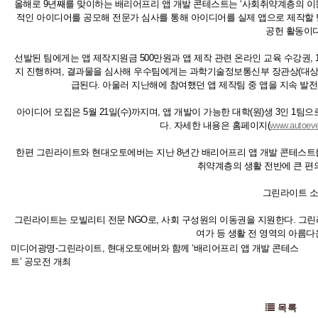
올해로 9년째를 맞이하는 배리어프리 앱 개발 콘테스트는 ‘사회취약계층의 이동
적인 아이디어를 공모해 전문가 심사를 통해 아이디어를 실제 앱으로 제작할
공헌 활동이다
선발된 팀에게는 앱 제작지원금 500만원과 앱 제작 관련 온라인 교육 수강권,
지 진행하며, 결과물을 심사해 우수팀에게는 과학기술정보통신부 장관상(대상),
급된다. 아울러 지난해에 참여했던 앱 제작팀 중 앱을 지속 발
아이디어 모집은 5월 21일(수)까지며, 앱 개발이 가능한 대학(원)생 3인 
다. 자세한 내용은 홈페이지(
www.autoev
한편 그린라이트와 현대오토에버는 지난 8년간 배리어프리 앱 개발 콘테스트를 
취약계층의 생활 전반에 큰 편
그린라이트 
그린라이트는 모빌리티 전문 NGO로, 사회 구성원의 이동권을 지원한다. 그
여가 등 생활 전 영역의 아름다
미디어광명-그린라이트, 현대오토에버와 함께 ‘배리어프리 앱 개발 콘테스
트’ 공모전 개최
목록