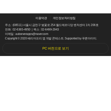
이용약관
개인정보처리방침
주소 : (08511) 서울시 금천구 벚꽃로 254 월드메르디앙 벤처센터 1차 206호
전화 : 02-6365-4950 | 팩스 : 02-6499-2943
이메일 : autoeverapps@naver.com
Copyright © 2020 배리어프리 앱 개발 콘테스트. Supported by
푸른아이티.
PC 버전으로 보기