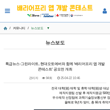
|
|
|
/
커뮤니티
/
뉴스보도
▼
공지사항
뉴스보도
사진
Q&A
특급뉴스-그린라이트, 현대오토에버와 함께 ‘배리어프리 앱 개발
콘테스트’ 공모전 개최
참여자 한마당
관리자
94회
25-04-22 10:46
본문
전국 대학(원) 재학 및 휴학 대학(원)생 대상
제작지원팀 선발 후 제작지원금 500
우수제작 선정팀에 과학기술정보통신부 장관상
올해로 9년차 맞이, 총 66개 취약