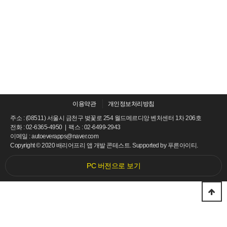
이용약관
개인정보처리방침
주소 : (08511) 서울시 금천구 벚꽃로 254 월드메르디앙 벤처센터 1차 206호
전화 : 02-6365-4950 | 팩스 : 02-6499-2943
이메일 : autoeverapps@naver.com
Copyright © 2020 배리어프리 앱 개발 콘테스트. Supported by
푸른아이티.
PC 버전으로 보기