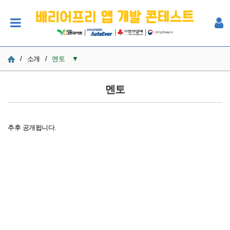
|
|
|
/
소개
/
멘토
▼
사업소개
멘토
스케줄
리워드
추후 공개됩니다.
멘토
진행방식 & FAQ
전작소개