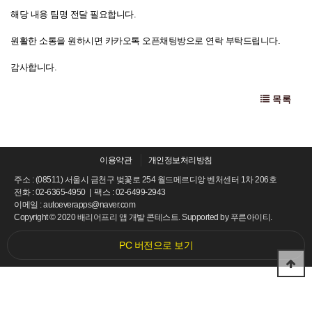
해당 내용 팀명 전달 필요합니다.
원활한 소통을 원하시면 카카오톡 오픈채팅방으로 연락 부탁드립니다.
감사합니다.
목록
이용약관
개인정보처리방침
주소 : (08511) 서울시 금천구 벚꽃로 254 월드메르디앙 벤처센터 1차 206호
전화 : 02-6365-4950 | 팩스 : 02-6499-2943
이메일 : autoeverapps@naver.com
Copyright © 2020 배리어프리 앱 개발 콘테스트. Supported by
푸른아이티.
PC 버전으로 보기