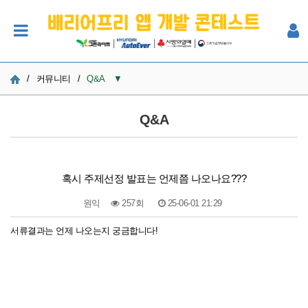
|
|
|
/
커뮤니티
/
Q&A
▼
공지사항
Q&A
사진
Q&A
혹시 주제선정 발표는 언제쯤 나오나요???
참여자 한마당
원익
257회
25-06-01 21:29
본문
서류결과는 언제 나오는지 궁금합니다!