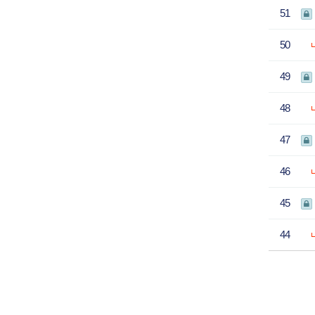
51
50
49
48
47
46
45
44
처음
이전