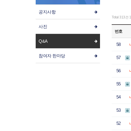
공지사항
Total 313건
1
사진
번호
Q&A
58
참여자 한마당
57
56
55
54
53
52