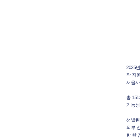
2025
작 지
서울사
총 15
가능성
선발된
외부 전
한 한