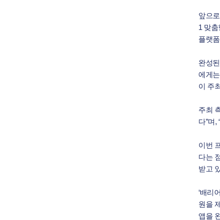
앞으로
1 맞
플랫폼
완성된
에게는
이 주
주최 
다”며,
이번 
다는 
받고 있
‘배리
원을 
앱을 