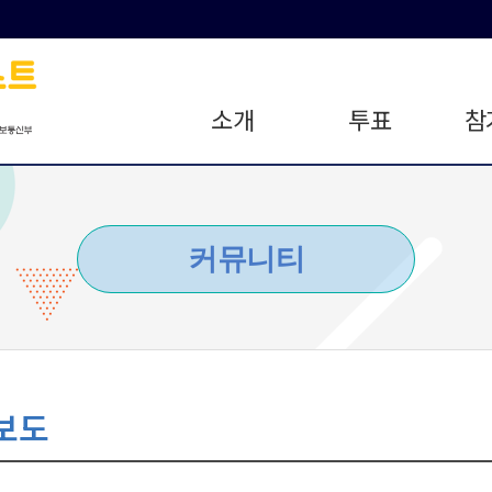
소개
투표
참
커뮤니티
보도