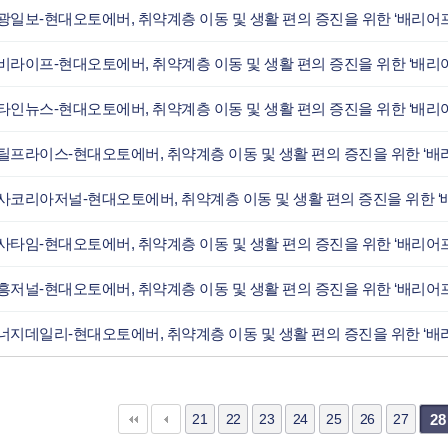
다음
맨끝
21
22
23
24
25
26
27
28