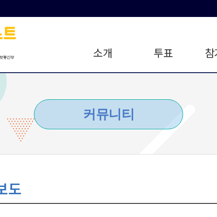
소개
투표
참
커뮤니티
보도