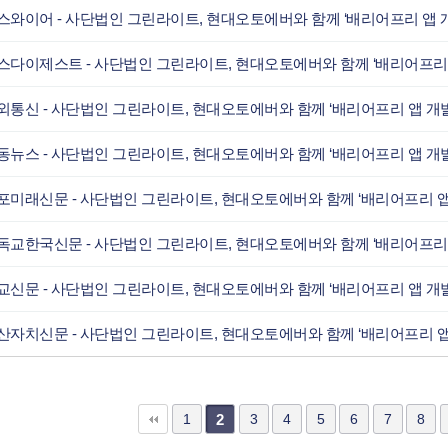
다음
맨끝
1
3
4
5
6
7
8
2