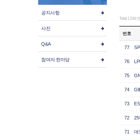
공지사항
Total 1,592건
사진
번호
Q&A
77
S
참여자 한마당
76
75
74
G
73
E
72
2
71
데