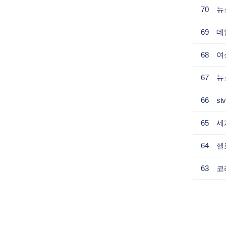
70
뉴
69
데
68
여
67
뉴
66
s
65
세
64
헬
63
처음
이전