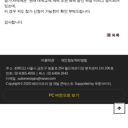
참가 자격에는 "현재 대학교에 재학 또는 휴학 중인 학생"이라고 명시되어
있는데,
이 경우 저도 참가 신청이 가능한지 확인 부탁드립니다.
감사합니다.
목록
이용약관
개인정보처리방침
주소 : (08511) 서울시 금천구 벚꽃로 254 월드메르디앙 벤처센터 1차 206호
전화 : 02-6365-4950 | 팩스 : 02-6499-2943
이메일 : autoeverapps@naver.com
Copyright © 2020 배리어프리 앱 개발 콘테스트. Supported by
푸른아이티.
PC 버전으로 보기