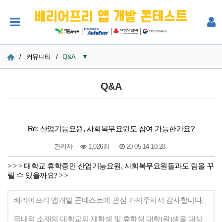
|
|
|
/
커뮤니티
/
Q&A
▼
공지사항
Q&A
사진
Q&A
Re: 산업기능요원, 사회복무요원도 참여 가능한가요?
참여자 한마당
관리자
1,026회
20-05-14 10:28
> > > 대학교 휴학중인 산업기능요원, 사회복무요원들과도 팀을 꾸
본문
릴 수 있을까요? > >
배리어프리 앱개발 콘테스트에 관심 가져주셔서 감사합니다.
국내외 소재의 대학교의 재학생 및 휴학생 대학(원)생을 대상