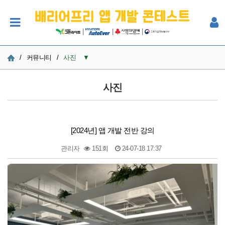
|
|
|
/
커뮤니티
/
사진
▼
공지사항
사진
사진
Q&A
[2024년] 앱 개발 전반 강의
참여자 한마당
관리자
151회
24-07-18 17:37
본문