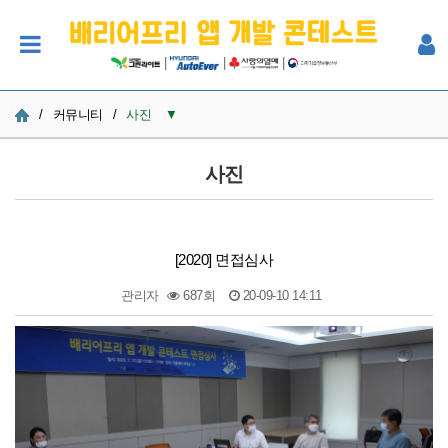
|
|
|
/
커뮤니티
/
사진
▼
공지사항
사진
사진
Q&A
[2020] 면접심사
참여자 한마당
관리자
687회
20-09-10 14:11
본문