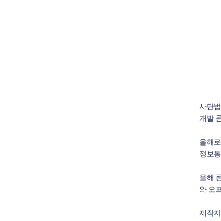
사단법
개발 
올해로
정보통
올해 
와 오
제작지