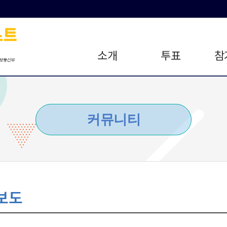
소개
투표
참
커뮤니티
보도