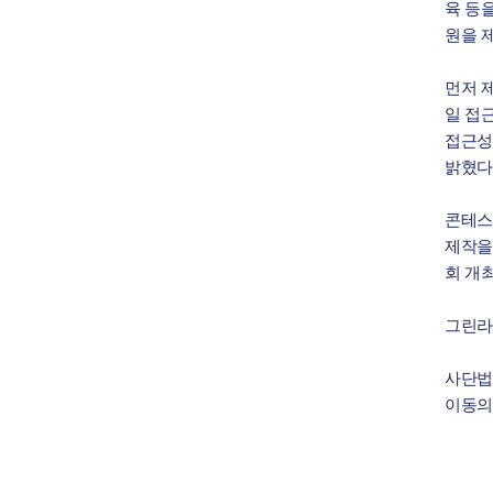
육 등
원을 
먼저 
일 접
접근성
밝혔다
콘테스
제작을
회 개
그린라
사단법
이동의 