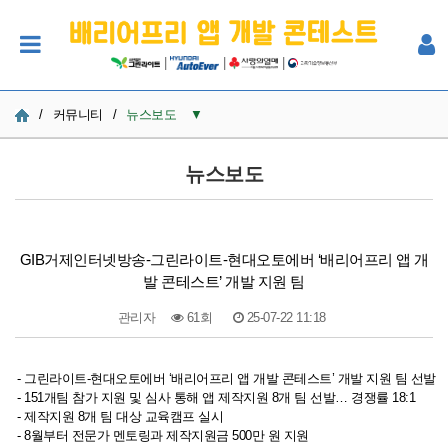
|
|
|
/
커뮤니티
/
뉴스보도
▼
공지사항
뉴스보도
사진
Q&A
GIB거제인터넷방송-그린라이트-현대오토에버 ‘배리어프리 앱 개
발 콘테스트’ 개발 지원 팀
참여자 한마당
관리자
61회
25-07-22 11:18
본문
- 그린라이트-현대오토에버 ‘배리어프리 앱 개발 콘테스트’ 개발 지원 팀 선발
- 151개팀 참가 지원 및 심사 통해 앱 제작지원 8개 팀 선발… 경쟁률 18:1
- 제작지원 8개 팀 대상 교육캠프 실시
- 8월부터 전문가 멘토링과 제작지원금 500만 원 지원