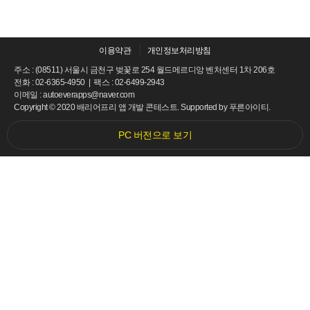
이용약관
개인정보처리방침
주소 : (08511) 서울시 금천구 벚꽃로 254 월드메르디앙 벤처센터 1차 206호
전화 : 02-6365-4950 | 팩스 : 02-6499-2943
이메일 : autoeverapps@naver.com
Copyright © 2020 배리어프리 앱 개발 콘테스트. Supported by
푸른아이티.
PC 버전으로 보기