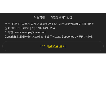
이용약관
개인정보처리방침
주소 : (08511) 서울시 금천구 벚꽃로 254 월드메르디앙 벤처센터 1차 206호
전화 : 02-6365-4950 | 팩스 : 02-6499-2943
이메일 : autoeverapps@naver.com
Copyright © 2020 배리어프리 앱 개발 콘테스트. Supported by
푸른아이티.
PC 버전으로 보기