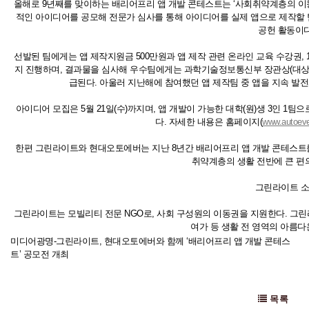
올해로 9년째를 맞이하는 배리어프리 앱 개발 콘테스트는 ‘사회취약계층의 이동
적인 아이디어를 공모해 전문가 심사를 통해 아이디어를 실제 앱으로 제작할
공헌 활동이다
선발된 팀에게는 앱 제작지원금 500만원과 앱 제작 관련 온라인 교육 수강권,
지 진행하며, 결과물을 심사해 우수팀에게는 과학기술정보통신부 장관상(대상),
급된다. 아울러 지난해에 참여했던 앱 제작팀 중 앱을 지속 발
아이디어 모집은 5월 21일(수)까지며, 앱 개발이 가능한 대학(원)생 3인 
다. 자세한 내용은 홈페이지(
www.autoev
한편 그린라이트와 현대오토에버는 지난 8년간 배리어프리 앱 개발 콘테스트를 
취약계층의 생활 전반에 큰 편
그린라이트 
그린라이트는 모빌리티 전문 NGO로, 사회 구성원의 이동권을 지원한다. 그
여가 등 생활 전 영역의 아름다
미디어광명-그린라이트, 현대오토에버와 함께 ‘배리어프리 앱 개발 콘테스
트’ 공모전 개최
목록