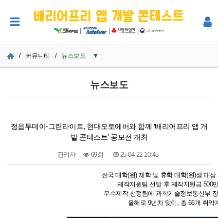
|
|
|
/
커뮤니티
/
뉴스보도
▼
공지사항
뉴스보도
사진
Q&A
정읍투데이-그린라이트, 현대오토에버와 함께 ‘배리어프리 앱 개
발 콘테스트’ 공모전 개최
참여자 한마당
관리자
69회
25-04-22 10:45
본문
전국 대학(원) 재학 및 휴학 대학(원)생 대상
제작지원팀 선발 후 제작지원금 500
우수제작 선정팀에 과학기술정보통신부 장관상
올해로 9년차 맞이, 총 66개 취약