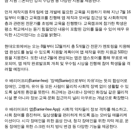
금 지원 △온라인 강의 수강권 등 다양한 지원을 제공한다.
먼저 제작지원 8개 팀에 앱 개발에 필요한 교육을 지원하기 위해 지난 7월 16
일부터 이틀간 교육캠프를 진행해 앱 제작과 모바일 접근성 및 사회취약계
층과 관련된 전문가를 초빙해 교육을 진행했다. 교육캠프에 참가한 학생은
평소 학교에서는 듣기 힘들었던 내용이 포함된 강의를 들을 수 있어 매우 유
익한 시간이었다는 소감을 밝혔다.
현대오토에버는 오는 8월부터 12월까지 총 5개월간 전문가 멘토링을 지원해
앱 완성도를 높일 수 있도록 지원할 계획이며 앱 제작을 위한 지원금 500만
원을 지원한다. 또한 내년 2월에 완성되는 앱은 앱스토어를 통해 무료로 배
포되며, 앱 제작 완료발표회 개최 및 우수팀 시상을 진행해 참여 학생들을 격
려할 예정이다.
※ 배리어프리(Barrier-free): ‘장벽(Barrier)으로부터 자유’라는 뜻의 합성어로
장애인, 고령자, 유아 등 모든 사람이 물리적·사회적 장벽 없이 생활할 수 있
도록 설계된 환경을 뜻한다. 최근에는 경사로나 장애인 화장실 같은 물리적
시설 뿐 아니라 정보·교육·문화 접근까지 널리 아우르는 개념으로 확장했다.
※ 배리어프리 앱(Barrier-free App): 사회적 약자들이 정보 격차를 해소하고,
사회 참여를 증진하며, 일상생활을 편리하게 하도록 돕는 모바일 애플리케
이션이다. 시각 장애인을 위한 음성 안내, 청각 장애인을 위한 자막 제공, 운
동 장애인을 위한 스크린 터치 방식 변경 등 다양한 기능을 제공한다.