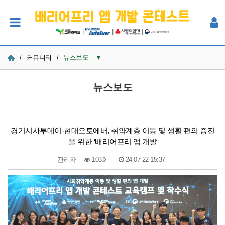
|
|
|
/
커뮤니티
/
뉴스보도
▼
공지사항
뉴스보도
사진
Q&A
경기시사투데이-현대오토에버, 취약계층 이동 및 생활 편의 증진
을 위한 ‘배리어프리 앱 개발
참여자 한마당
관리자
103회
24-07-22 15:37
본문