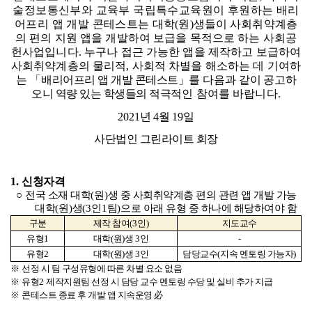
술정보통신부와 교육부 국립특수교육원이 후원하는 배리
어프리 앱 개발 콘테스트는
대학
(
원
)
생들이 사회취약계층
의 편의 지원 앱을 개발하여 보급을 목적으로 하는 사회공
헌사업입니다
.
누구나 접근 가능한 앱을 제작하고 보급하여
사회취약계층의 물리적
,
사회적 차별을 해소하는 데 기여하
는
「
배리어프리 앱 개발 콘테스트
」
를 다음과 같이 공고
하
오니 역량 있는 학생들의 적극
적인 참여를 바랍니다
.
2021
년
4
월
19
일
사단법인 그린라이트 회장
1.
신청자격
○
전국 소재 대학
(
원
)
생 중 사회취약계층 편의 관련 앱 개발 가능
대학
(
원
)
생
(3
인
1
팀
)
으로 아래 유형 중 하나에 해당하여야 함
구분
제작 참여
(3
인
)
지도교수
유형
1
대학
(
원
)
생
3
인
-
유형
2
대학
(
원
)
생
3
인
담당교수
(
지속 멘토링 가능자
)
※
선정 시 팀 구성유형에 따른 차별 요소 없음
※
유형
2
제작지원팀 선정 시 담당 교수 멘토링 수당 및 실비 추가 지급
※
콘테스트 종료 후 개발 앱 지속운영
必