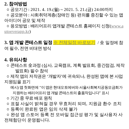
2.
참여방법
○
공모기간
: 2021. 4. 19.(
월
) ~ 2021. 5. 21.(
금
) 24:00
까지
○
공모분야
:
사회취약계층
(
장애인 등
)
편의를 증진할 수 있는 앱
아이디어 공모 및 제작
○
응모방법
:
배리어프리 앱개발 콘테스트 홈페이지 신청
(
www.a
utoeverapp.kr
)
3.
앱 개발 콘테스트 일정
※ 전체일정 바로보기
/
全
일정에 참
여 필수, 전면 비대면 방식
4.
유의사항
○
콘테스트
全
과정
(
심사
,
교육캠프
,
계획 발표회
,
중간점검
,
제작
발표회
)
필수 참석
○
제작 앱의 저작권은
‘
개발자
’
에 귀속되나
,
완성된 앱에 본 사업
지원임을 표기
예시
)
앱 첫화면에
“
이 앱은 현대오토에버와 서울사회복지공동모금회가
지원하는 배리어프리 앱 개발 콘테스트의 출품작입니다
”
표시
○
기간 중 무료 배포 원칙
○
표절 사실이 밝혀질 경우 무효처리 되며
,
지원금 환수 조치
○
등록이 완료된 앱은 임의 삭제 불가
○
완성 앱 스토어 등록 전 모바일 접근성 평가 및 실사용자 사
전체험단이 운영됩니다
.