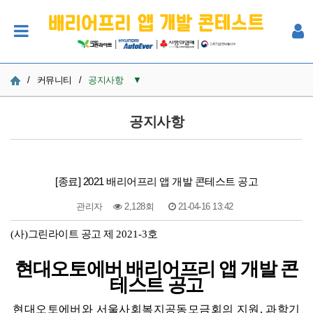
|
|
|
/
커뮤니티
/
공지사항
▼
공지사항
공지사항
사진
Q&A
[종료] 2021 배리어프리 앱 개발 콘테스트 공고
참여자 한마당
관리자
2,128회
21-04-16 13:42
(
사
)
그린라이트 공고 제
2021-3
호
본문
현대오토에버 배리어프리 앱 개발 콘
테스트 공고
현대오토에버와 서울사회복지공동모금회의 지원
,
과학기