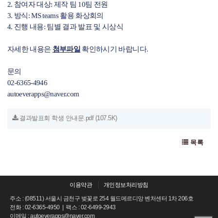
2.
참여자 대상
: 제작 팀 10팀 전원
3.
방식
: MS teams 활용 화상회의
4.
진행 내용:
팀별 결과 발표 및 시상식
자세한 내용은
첨부파일
확인하시기 바랍니다.
문의
02-6365-4946
autoeverapps@naver.com
결과발표회 학생 안내문.pdf
(107.5K)
목록
이용약관
개인정보처리방침
주소 : (08511) 서울시 금천구 벚꽃로 254 월드메르디앙 벤처센터 1차 206호
전화 : 02-6365-4950 | 팩스 : 02-6499-2943
이메일 : autoeverapps@naver.com