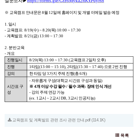
설문조사
▶
https://forms.gle/Gfz6Myka2hKxPuyH8
※
교육캠프 안내문은
8
월
12
일에 홈페이지 및 개별 이메일 발송 예정
1. 일시
-
교육캠프
: 8/19(
수
) ~ 8.20(
목
) 10:00 ~ 17:30
-
계획발표
: 8/21(
금
) 13:00 ~ 17:30
2.
분반교육
-
개요
진행일시
8/20(
목
) 13:00 ~ 17:30 (
교육캠프
2
일차 오후
)
진행
1
타임
(13:00 ~ 15:10), 2
타임
(15:30 ~ 17:40)
으로
2
번 진행
강의
한 타임 당
3
가지 주제 진행
(
총
6
개
)
-
자유롭게 구성
(
대학교 시간표 구성과 동일
)
시간표 구
※
4
개 이상 수강 필수
/
필수 과목
:
장애 인식 개선
성
-
강의 주제 연강 가능
(ex. 1
교시
~ 2
교시
DB, 3
교시 인공지능
)
교육캠프 및 계획발표 관련 조사 관련 안내.pdf
(114.1K)
목록