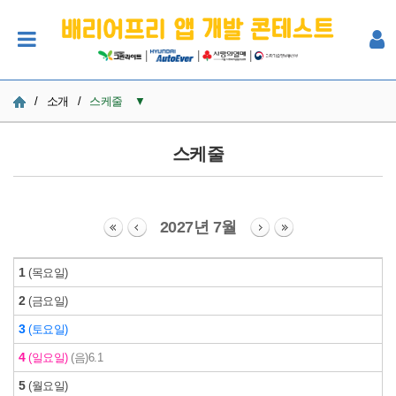
|
|
|
/
소개
/
스케줄
▼
사업소개
스케줄
스케줄
리워드
2027년 7월
멘토
1
(목요일)
진행방식 & FAQ
2
(금요일)
전작소개
3
(토요일)
4
(일요일)
(음)6.1
5
(월요일)